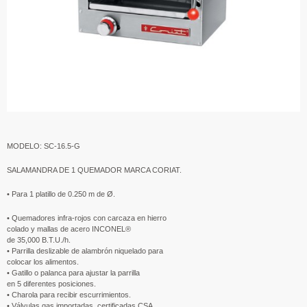
MODELO: SC-16.5-G
SALAMANDRA DE 1 QUEMADOR MARCA CORIAT.
• Para 1 platillo de 0.250 m de Ø.
• Quemadores infra-rojos con carcaza en hierro
colado y mallas de acero INCONEL®
de 35,000 B.T.U./h.
• Parrilla deslizable de alambrón niquelado para
colocar los alimentos.
• Gatillo o palanca para ajustar la parrilla
en 5 diferentes posiciones.
• Charola para recibir escurrimientos.
• Válvulas gas importadas, certificadas CSA