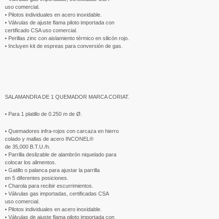
uso comercial.
• Pilotos individuales en acero inoxidable.
• Válvulas de ajuste flama piloto importada con
certificado CSA uso comercial.
• Perillas zinc con aislamiento térmico en silicón rojo.
• Incluyen kit de espreas para conversión de gas.
SALAMANDRA DE 1 QUEMADOR MARCA CORIAT.
• Para 1 platillo de 0.250 m de Ø.
• Quemadores infra-rojos con carcaza en hierro
colado y mallas de acero INCONEL®
de 35,000 B.T.U./h.
• Parrilla deslizable de alambrón niquelado para
colocar los alimentos.
• Gatillo o palanca para ajustar la parrilla
en 5 diferentes posiciones.
• Charola para recibir escurrimientos.
• Válvulas gas importadas, certificadas CSA
uso comercial.
• Pilotos individuales en acero inoxidable.
• Válvulas de ajuste flama piloto importada con