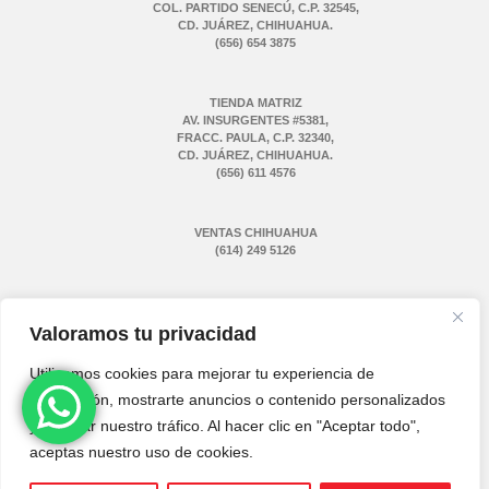
COL. PARTIDO SENECÚ, C.P. 32545,
CD. JUÁREZ, CHIHUAHUA.
(656) 654 3875
TIENDA MATRIZ
AV. INSURGENTES #5381,
FRACC. PAULA, C.P. 32340,
CD. JUÁREZ, CHIHUAHUA.
(656) 611 4576
VENTAS CHIHUAHUA
(614) 249 5126
VENTAS MONTERREY
(811) 775 1731
Valoramos tu privacidad
Utilizamos cookies para mejorar tu experiencia de
navegación, mostrarte anuncios o contenido personalizados
y analizar nuestro tráfico. Al hacer clic en "Aceptar todo",
© 2026 | AXI EQUIPOS Y COCINAS INDUSTRIALES S.A. DE C.V.
aceptas nuestro uso de cookies.