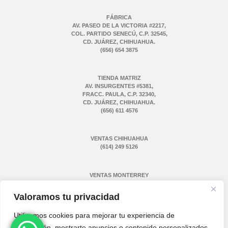
FÁBRICA
AV. PASEO DE LA VICTORIA #2217,
COL. PARTIDO SENECÚ, C.P. 32545,
CD. JUÁREZ, CHIHUAHUA.
(656) 654 3875
TIENDA MATRIZ
AV. INSURGENTES #5381,
FRACC. PAULA, C.P. 32340,
CD. JUÁREZ, CHIHUAHUA.
(656) 611 4576
VENTAS CHIHUAHUA
(614) 249 5126
VENTAS MONTERREY
(811) 775 1731
Valoramos tu privacidad
Utilizamos cookies para mejorar tu experiencia de
navegación, mostrarte anuncios o contenido personalizados