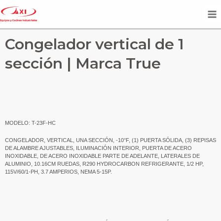
Congelador vertical de 1
sección | Marca True
MODELO: T-23F-HC
CONGELADOR, VERTICAL, UNA SECCIÓN, -10°F, (1) PUERTA SÓLIDA, (3) REPISAS
DE ALAMBRE AJUSTABLES, ILUMINACIÓN INTERIOR, PUERTA DE ACERO
INOXIDABLE, DE ACERO INOXIDABLE PARTE DE ADELANTE, LATERALES DE
ALUMINIO, 10.16CM RUEDAS, R290 HYDROCARBON REFRIGERANTE, 1/2 HP,
115V/60/1-PH, 3.7 AMPERIOS, NEMA 5-15P.