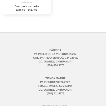
Importación
Anaquel cromado
$
240.00
–
$
617.02
FÁBRICA
AV. PASEO DE LA VICTORIA #2217,
COL. PARTIDO SENECÚ, C.P. 32545,
CD. JUÁREZ, CHIHUAHUA.
(656) 654 3875
TIENDA MATRIZ
AV. INSURGENTES #5381,
FRACC. PAULA, C.P. 32340,
CD. JUÁREZ, CHIHUAHUA.
(656) 611 4576