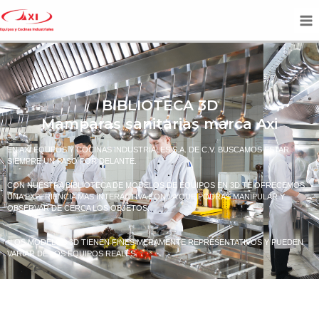
BIBLIOTECA 3D
Mamparas sanitarias marca Axi
EN AXI EQUPOS Y COCINAS INDUSTRIALES S.A. DE C.V. BUSCAMOS ESTAR
SIEMPRE UN PASO POR DELANTE.
CON NUESTRA BIBLIOTECA DE MODELOS DE EQUIPOS EN 3D TE OFRECEMOS
UNA EXPERIENCIA MAS INTERACTIVA CON LA QUE PODRAS MANIPULAR Y
OBSERVAR DE CERCA LOS OBJETOS.
*LOS MODELOS 3D TIENEN FINES MERAMENTE REPRESENTATIVOS Y PUEDEN
VARIAR DE LOS EQUIPOS REALES.