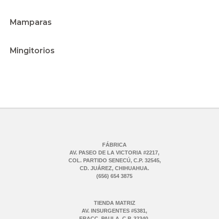
Mamparas
Mingitorios
FÁBRICA
AV. PASEO DE LA VICTORIA #2217,
COL. PARTIDO SENECÚ, C.P. 32545,
CD. JUÁREZ, CHIHUAHUA.
(656) 654 3875
TIENDA MATRIZ
AV. INSURGENTES #5381,
FRACC. PAULA, C.P. 32340,