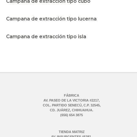
Campana de extracción tipo cubo
Campana de extracción tipo lucerna
Campana de extracción tipo isla
FÁBRICA
AV. PASEO DE LA VICTORIA #2217,
COL. PARTIDO SENECÚ, C.P. 32545,
CD. JUÁREZ, CHIHUAHUA.
(656) 654 3875
TIENDA MATRIZ
AV. INSURGENTES #5381,