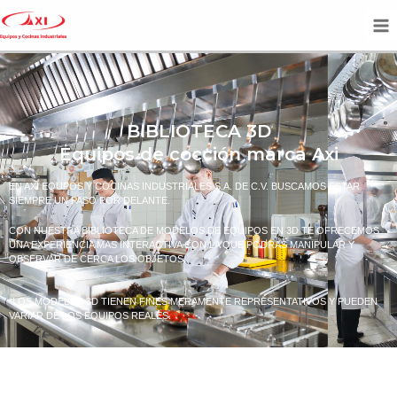
BIBLIOTECA 3D
Equipos de cocción marca Axi
EN AXI EQUPOS Y COCINAS INDUSTRIALES S.A. DE C.V. BUSCAMOS ESTAR
SIEMPRE UN PASO POR DELANTE.
CON NUESTRA BIBLIOTECA DE MODELOS DE EQUIPOS EN 3D TE OFRECEMOS
UNA EXPERIENCIA MAS INTERACTIVA CON LA QUE PODRAS MANIPULAR Y
OBSERVAR DE CERCA LOS OBJETOS.
*LOS MODELOS 3D TIENEN FINES MERAMENTE REPRESENTATIVOS Y PUEDEN
VARIAR DE LOS EQUIPOS REALES.